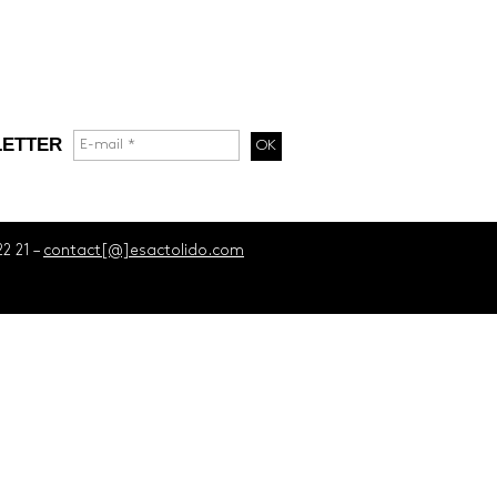
ETTER
22 21 –
contact[@]esactolido.com