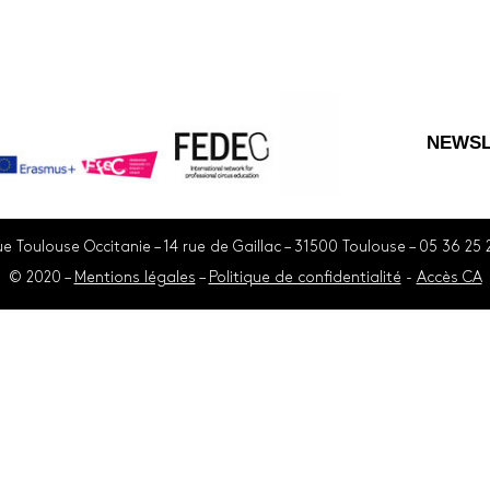
NEWSL
e Toulouse Occitanie – 14 rue de Gaillac – 31500 Toulouse – 05 36 25 
© 2020 –
Mentions légales
–
Politique de confidentialité
-
Accès CA