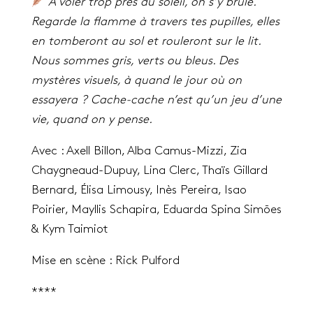
À voler trop près du soleil, on s’y brûle.
Regarde la flamme à travers tes pupilles, elles
en tomberont au sol et rouleront sur le lit.
Nous sommes gris, verts ou bleus. Des
mystères visuels, à quand le jour où on
essayera ? Cache-cache n’est qu’un jeu d’une
vie, quand on y pense.
Avec : Axell Billon, Alba Camus-Mizzi, Zia
Chaygneaud-Dupuy, Lina Clerc, Thaïs Gillard
Bernard, Élisa Limousy, Inès Pereira, Isao
Poirier, Mayllis Schapira, Eduarda Spina Simões
& Kym Taimiot
Mise en scène : Rick Pulford
****